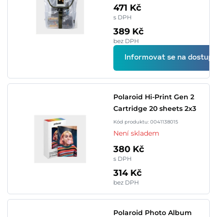
471 Kč
s DPH
389 Kč
bez DPH
Informovat se na dostupn
Polaroid Hi-Print Gen 2
Cartridge 20 sheets 2x3
Kód produktu: 0041138015
Není skladem
380 Kč
s DPH
314 Kč
bez DPH
Polaroid Photo Album