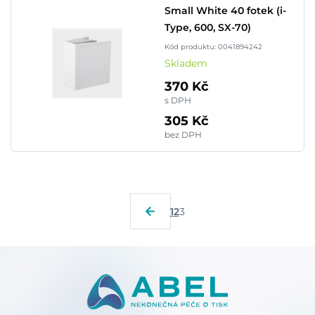
Small White 40 fotek (i-
Type, 600, SX-70)
Kód produktu: 0041894242
Skladem
370 Kč
s DPH
305 Kč
bez DPH
1
2
3