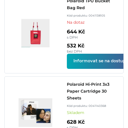
Polaroid TPU Bucket
Bag Red
Kód produktu: 0041138105
Na dotaz
644 Kč
s DPH
532 Kč
bez DPH
Informovat se na dostupn
Polaroid Hi-Print 3x3
Paper Cartridge 30
Sheets
Kód produktu: 0041140368
Skladem
628 Kč
s DPH