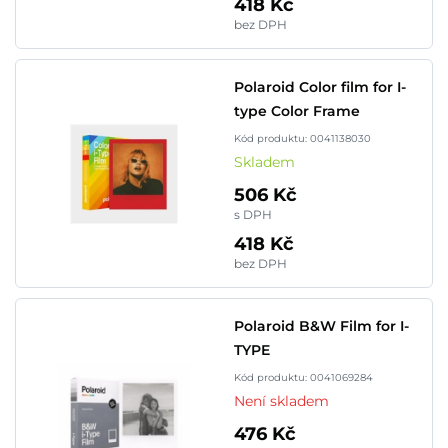
418 Kč
bez DPH
Polaroid Color film for I-
type Color Frame
Kód produktu: 0041138030
Skladem
506 Kč
s DPH
418 Kč
bez DPH
Polaroid B&W Film for I-
TYPE
Kód produktu: 0041069284
Není skladem
476 Kč