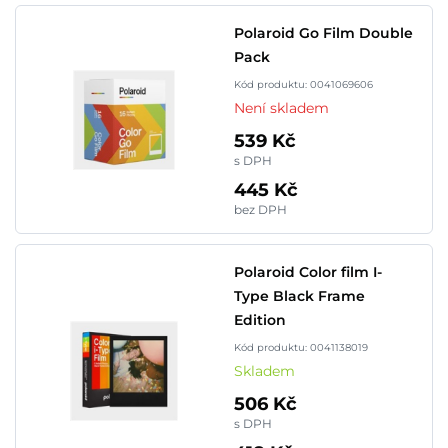
Polaroid Go Film Double
Pack
Kód produktu: 0041069606
Není skladem
539 Kč
s DPH
445 Kč
bez DPH
Polaroid Color film I-
Type Black Frame
Edition
Kód produktu: 0041138019
Skladem
506 Kč
s DPH