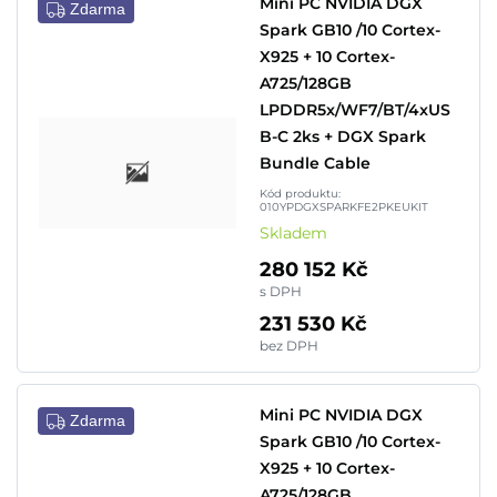
Mini PC NVIDIA DGX
Zdarma
Spark GB10 /10 Cortex-
X925 + 10 Cortex-
A725/128GB
LPDDR5x/WF7/BT/4xUS
B-C 2ks + DGX Spark
Bundle Cable
Kód produktu:
010YPDGXSPARKFE2PKEUKIT
Skladem
280 152 Kč
s DPH
231 530 Kč
bez DPH
Mini PC NVIDIA DGX
Zdarma
Spark GB10 /10 Cortex-
X925 + 10 Cortex-
A725/128GB