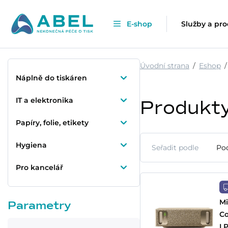
E-shop
Služby a pr
Úvodní strana
Eshop
Náplně do tiskáren
IT a elektronika
Produkt
Papíry, folie, etikety
Hygiena
Seřadit podle
Po
Pro kancelář
Mi
Parametry
Co
L