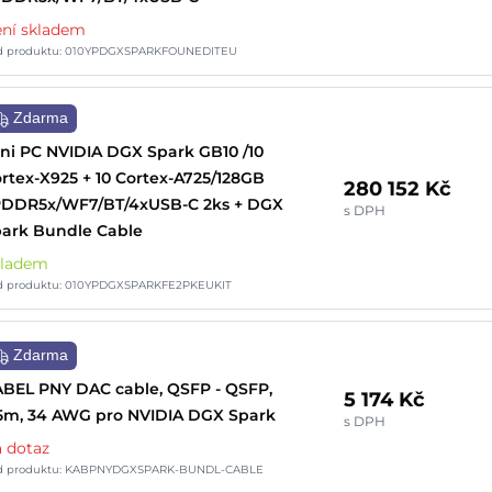
ní skladem
d produktu: 010YPDGXSPARKFOUNEDITEU
Zdarma
ni PC NVIDIA DGX Spark GB10 /10
rtex-X925 + 10 Cortex-A725/128GB
280 152 Kč
PDDR5x/WF7/BT/4xUSB-C 2ks + DGX
s DPH
ark Bundle Cable
kladem
d produktu: 010YPDGXSPARKFE2PKEUKIT
Zdarma
BEL PNY DAC cable, QSFP - QSFP,
5 174 Kč
5m, 34 AWG pro NVIDIA DGX Spark
s DPH
 dotaz
d produktu: KABPNYDGXSPARK-BUNDL-CABLE