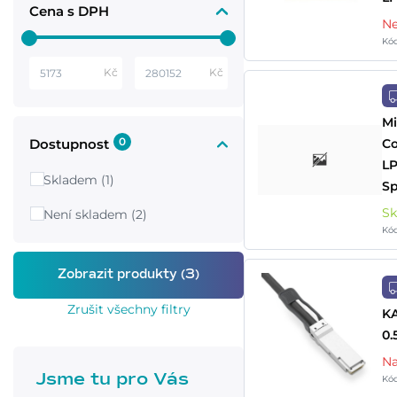
Cena s DPH
Ne
Kó
Kč
Kč
Mi
0
Co
Dostupnost
L
Skladem (1)
Sp
S
Není skladem (2)
Kó
Zrušit všechny filtry
KA
0.
Na
Jsme tu pro Vás
Kó