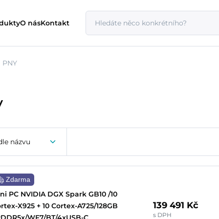
odukty
O nás
Kontakt
PNY
y
dle názvu
Zdarma
ni PC NVIDIA DGX Spark GB10 /10
139 491 Kč
rtex-X925 + 10 Cortex-A725/128GB
s DPH
PDDR5x/WF7/BT/4xUSB-C