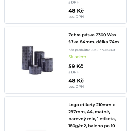
s DPH
48 Kč
bez DPH
Zebra páska 2300 Wax.
šířka 84mm. délka 74m
Kód produktu: 003EPP7310860
Skladem
59 Kč
s DPH
48 Kč
bez DPH
Logo etikety 210mm x
297mm, A4, matné,
barevný mix, 1 etiketa,
180g/m2, baleno po 10