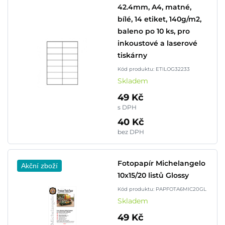
42.4mm, A4, matné,
bílé, 14 etiket, 140g/m2,
baleno po 10 ks, pro
inkoustové a laserové
tiskárny
Kód produktu: ETILOG32233
Skladem
49 Kč
s DPH
40 Kč
bez DPH
Fotopapír Michelangelo
Akční zboží
10x15/20 listů Glossy
Kód produktu: PAPFOTA6MIC20GL
Skladem
49 Kč