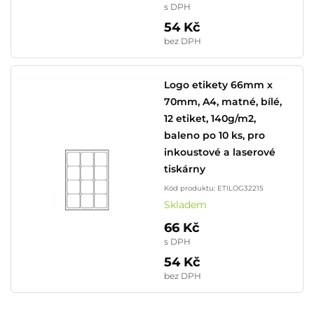
s DPH
54 Kč
bez DPH
Logo etikety 66mm x
70mm, A4, matné, bílé,
12 etiket, 140g/m2,
baleno po 10 ks, pro
inkoustové a laserové
tiskárny
Kód produktu: ETILOG32215
Skladem
66 Kč
s DPH
54 Kč
bez DPH