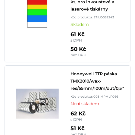
ks, pro inkoustové a
laserové tiskárny
Kód produktu: ETILOG32243
Skladem
61 Kč
s DPH
50 Kč
bez DPH
Honeywell TTR páska
TMX2010/wax-
res/55mm/100m/out/0,5''
Kód produktu: 003IMPMLR066
Není skladem
62 Kč
s DPH
51 Kč
bez DPH