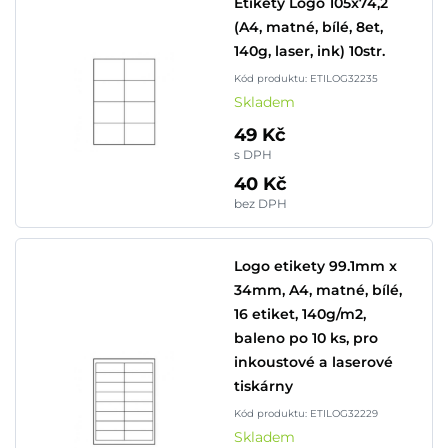
Etikety Logo 105x74,2
(A4, matné, bílé, 8et,
140g, laser, ink) 10str.
Kód produktu: ETILOG32235
Skladem
49 Kč
s DPH
40 Kč
bez DPH
Logo etikety 99.1mm x
34mm, A4, matné, bílé,
16 etiket, 140g/m2,
baleno po 10 ks, pro
inkoustové a laserové
tiskárny
Kód produktu: ETILOG32229
Skladem