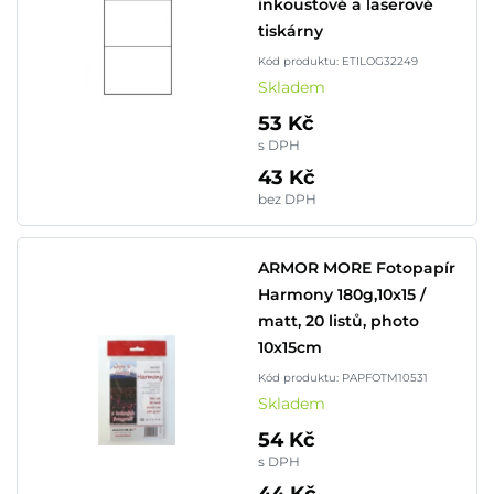
inkoustové a laserové
tiskárny
Kód produktu: ETILOG32249
Skladem
53 Kč
s DPH
43 Kč
bez DPH
ARMOR MORE Fotopapír
Harmony 180g,10x15 /
matt, 20 listů, photo
10x15cm
Kód produktu: PAPFOTM10531
Skladem
54 Kč
s DPH