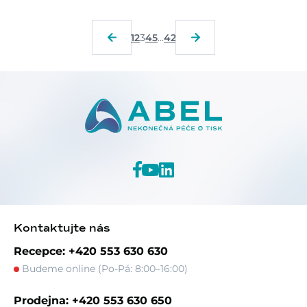
1
2
3
4
5
...
42
Kontaktujte nás
Recepce: +420 553 630 630
Budeme online (Po-Pá: 8:00–16:00)
Prodejna: +420 553 630 650