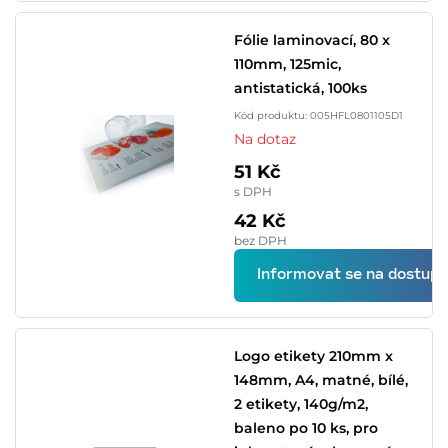
Fólie laminovací, 80 x
110mm, 125mic,
antistatická, 100ks
Kód produktu: 005HFL0801105D1
Na dotaz
51 Kč
s DPH
42 Kč
bez DPH
Informovat se na dostupn
Logo etikety 210mm x
148mm, A4, matné, bílé,
2 etikety, 140g/m2,
baleno po 10 ks, pro