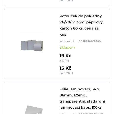
bez DPH
Kotouček do pokladny
76/70/17, 36m, papírový,
karton 60 ks, cena za
kus
Kód produktu: 005PR768CPT00
Skladem
19 Kč
s DPH
15 Kč
bez DPH
Fólie laminovací, 54 x
86mm, 125mic,
transparentní, stadardní
laminovací kaps, 100ks