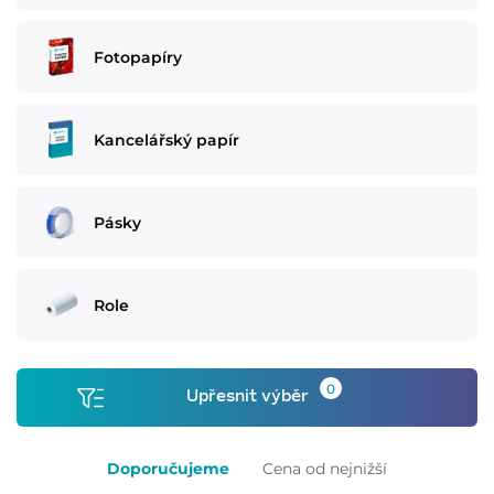
Fotopapíry
Kancelářský papír
Pásky
Role
0
Upřesnit výběr
Doporučujeme
Cena od nejnižší