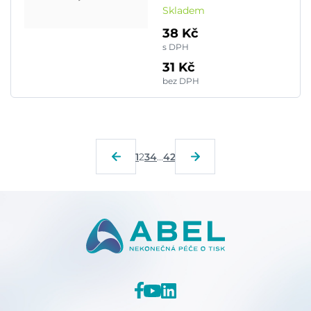
Skladem
38 Kč
s DPH
31 Kč
bez DPH
1
2
3
4
...
42