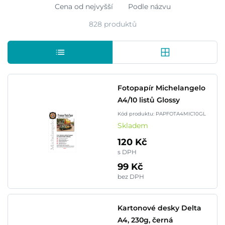
Cena od nejvyšší
Podle názvu
828 produktů
Fotopapír Michelangelo
A4/10 listů Glossy
Kód produktu: PAPFOTA4MIC10GL
Skladem
120 Kč
s DPH
99 Kč
bez DPH
Kartonové desky Delta
A4, 230g, černá