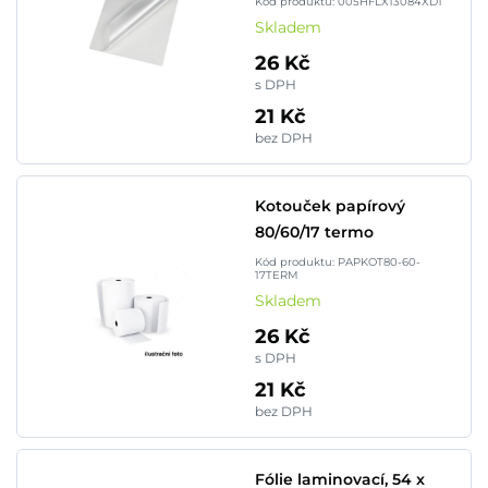
Kód produktu: 005HFLX13084XD1
Skladem
26 Kč
s DPH
21 Kč
bez DPH
Kotouček papírový
80/60/17 termo
Kód produktu: PAPKOT80-60-
17TERM
Skladem
26 Kč
s DPH
21 Kč
bez DPH
Fólie laminovací, 54 x