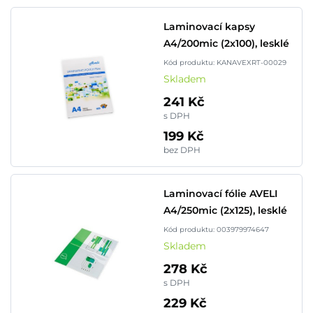
Laminovací kapsy
A4/200mic (2x100), lesklé
Kód produktu: KANAVEXRT-00029
Skladem
241 Kč
s DPH
199 Kč
bez DPH
Laminovací fólie AVELI
A4/250mic (2x125), lesklé
Kód produktu: 003979974647
Skladem
278 Kč
s DPH
229 Kč