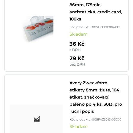
86mm, 175mic,
antistatická, credit card,
100ks
Kód produktu: 005HFLX18084XD1
Skladem
36 Kč
s DPH
29 Kč
bez DPH
Avery Zweckform
etikety 8mm, žluté, 104
etiket, značkovací,
baleno po 4 ks, 3013, pro
ruční popis
Kód produktu: 005FAZ3013XXXXG
Skladem