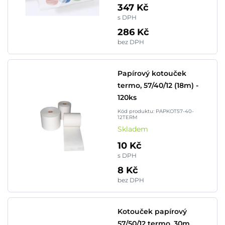
347 Kč
s DPH
286 Kč
bez DPH
Papírový kotouček
termo, 57/40/12 (18m) -
120ks
Kód produktu: PAPKOT57-40-
12TERM
Skladem
10 Kč
s DPH
8 Kč
bez DPH
Kotouček papírový
57/50/12 termo, 30m,