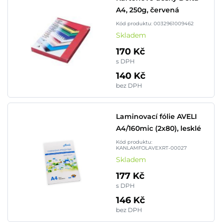
A4, 250g, červená
Kód produktu: 0032961009462
Skladem
170 Kč
s DPH
140 Kč
bez DPH
Laminovací fólie AVELI
A4/160mic (2x80), lesklé
Kód produktu:
KANLAMFOLAVEXRT-00027
Skladem
177 Kč
s DPH
146 Kč
bez DPH