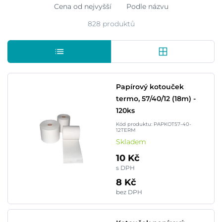
Cena od nejvyšší
Podle názvu
828 produktů
Papírový kotouček
termo, 57/40/12 (18m) -
120ks
Kód produktu: PAPKOT57-40-
12TERM
Skladem
10 Kč
s DPH
8 Kč
bez DPH