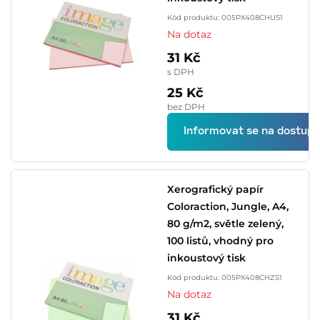
Kód produktu: 005PX408CHUS1
Na dotaz
31 Kč
s DPH
25 Kč
bez DPH
Informovat se na dostupn
Xerografický papír
Coloraction, Jungle, A4,
80 g/m2, světle zelený,
100 listů, vhodný pro
inkoustový tisk
Kód produktu: 005PX408CHZS1
Na dotaz
31 Kč