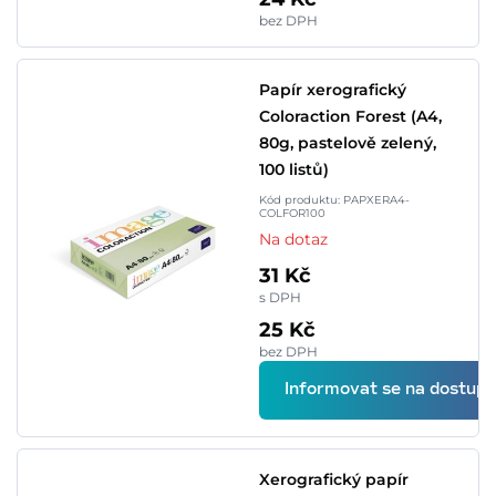
bez DPH
Papír xerografický
Coloraction Forest (A4,
80g, pastelově zelený,
100 listů)
Kód produktu: PAPXERA4-
COLFOR100
Na dotaz
31 Kč
s DPH
25 Kč
bez DPH
Informovat se na dostupn
Xerografický papír