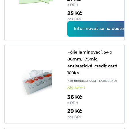
s DPH
25 Kč
bez DPH
Informovat se na dostupn
Fólie laminovací, 54 x
86mm, 175mic,
antistatická, credit card,
100ks
Kód produktu: 005HFLX18084XD1
Skladem
36 Kč
s DPH
29 Kč
bez DPH