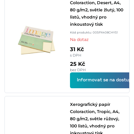
Coloraction, Desert, A4,
80 g/m2, světle žlutý, 100
listů, vhodný pro
inkoustový tisk
Kód produktu: 005PX408CHYS1
Na dotaz
31 Kč
s DPH
25 Kč
bez DPH
Informovat se na dostupn
Xerografický papír
Coloraction, Tropic, A4,
80 g/m2, světle růžový,
100 listů, vhodný pro
inkoustový tisk