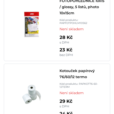
FOTOPOHLEDNICE 10x15
/ glossy, 5 listů, photo
10x15cm
Kód produktu:
PAPFOTPOHLM10562
Není skladem
28 Kč
s DPH
23 Kč
bez DPH
Kotouček papírový
76/60/12 termo
Kód produktu: PAPKOT76-60-
12TERM
Není skladem
29 Kč
s DPH
24 Kč