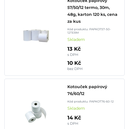
Kotouček papírový
57/50/12 termo, 30m,
48g, karton 120 ks, cena
za kus
Kód produktu: PAPKOT57-50-
12TERM
Skladem
13 Kč
s DPH
10 Kč
bez DPH
Kotouček papírový
76/60/12
Kód produktu: PAPKOT76-60-12
Skladem
14 Kč
s DPH