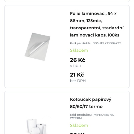
Fólie laminovací, 54 x
86mm, 125mic,
transparentní, stadardní
laminovací kaps, 100ks
Kód produktu: 005HFLX13084XD1
Skladem
26 Kč
s DPH
21 Kč
bez DPH
Kotouček papírový
80/60/17 termo
Kód produktu: PAPKOT80-60-
17TERM
Skladem