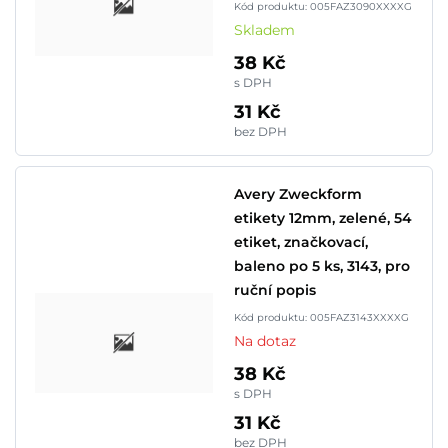
Kód produktu: 005FAZ3090XXXXG
Skladem
38 Kč
s DPH
31 Kč
bez DPH
Avery Zweckform
etikety 12mm, zelené, 54
etiket, značkovací,
baleno po 5 ks, 3143, pro
ruční popis
Kód produktu: 005FAZ3143XXXXG
Na dotaz
38 Kč
s DPH
31 Kč
bez DPH