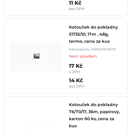
11 Kč
bez DPH
Kotouček do pokladny
57/35/10, 17m , 48g,
termo, cena za kus
Kód produktu: PAPKOT57/35/10
Není skladem
17 Kč
s DPH
14 Kč
bez DPH
Kotouček do pokladny
76/70/17, 36m, papírový,
karton 60 ks, cena za
kus