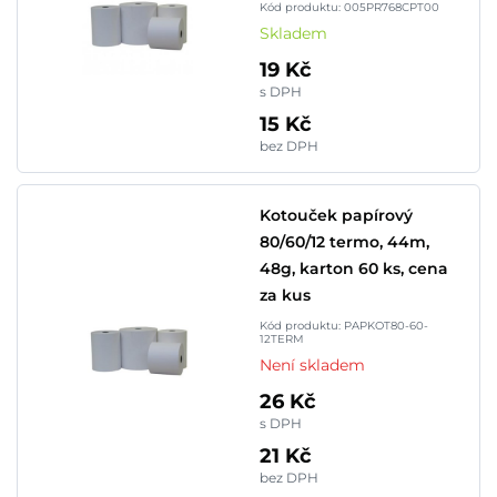
Kód produktu: 005PR768CPT00
Skladem
19 Kč
s DPH
15 Kč
bez DPH
Kotouček papírový
80/60/12 termo, 44m,
48g, karton 60 ks, cena
za kus
Kód produktu: PAPKOT80-60-
12TERM
Není skladem
26 Kč
s DPH
21 Kč
bez DPH