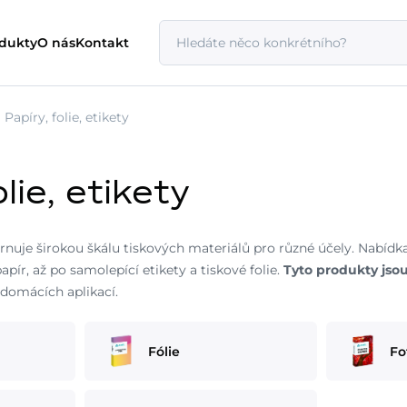
odukty
O nás
Kontakt
Papíry, folie, etikety
olie, etikety
rnuje širokou škálu tiskových materiálů pro různé účely. Nabíd
apír, až po samolepící etikety a tiskové folie.
Tyto produkty jso
 domácích aplikací.
Fólie
Fo