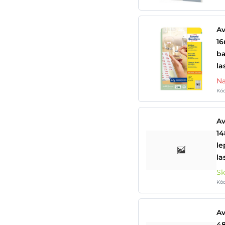
A
16
ba
la
Na
Kó
Av
14
le
la
S
Kó
Av
48