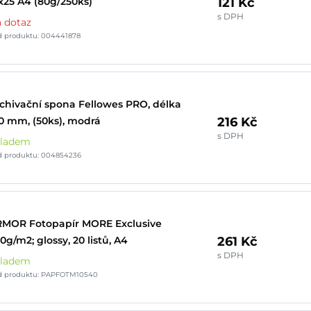
121 Kč
x25 A4 (80g/250ks)
s DPH
 dotaz
d produktu: 004441878
chivační spona Fellowes PRO, délka
216 Kč
0 mm, (50ks), modrá
s DPH
kladem
d produktu: 004854236
MOR Fotopapír MORE Exclusive
261 Kč
0g/m2; glossy, 20 listů, A4
s DPH
kladem
d produktu: PAPFOTM10540