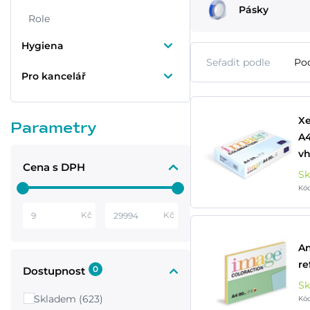
Pásky
Role
Hygiena
Seřadit podle
Po
Pro kancelář
Xe
Parametry
A4
vh
Cena s DPH
S
Kó
Kč
Kč
An
re
0
Dostupnost
S
Skladem (623)
Kó