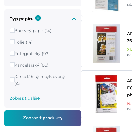
Kó
0
Typ papíru
Barevný papír (14)
AR
26
Fólie (14)
S
Fotografický (92)
Kó
Kancelářský (66)
Kancelářský recyklovaný
A
(4)
FO
ph
Zobrazit další
Ne
Kó