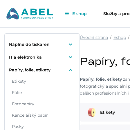
E-shop
Služby a pr
Úvodní strana
Eshop
Náplně do tiskáren
IT a elektronika
Papíry, f
Papíry, folie, etikety
Papíry, folie, etikety
zah
Etikety
fotografický a speciální p
Fólie
dalších profesionálních i
Fotopapíry
Etikety
Kancelářský papír
Pásky