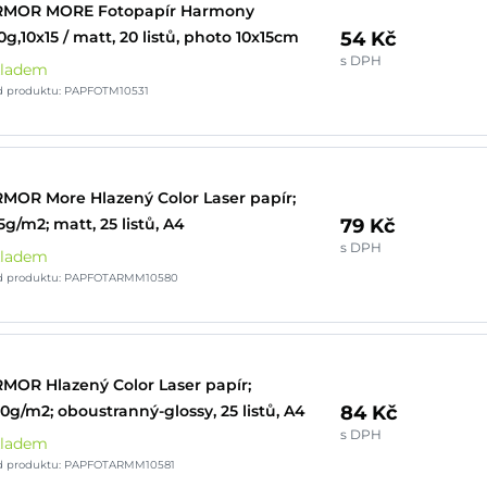
RMOR MORE Fotopapír Harmony
54 Kč
0g,10x15 / matt, 20 listů, photo 10x15cm
s DPH
kladem
d produktu: PAPFOTM10531
MOR More Hlazený Color Laser papír;
79 Kč
5g/m2; matt, 25 listů, A4
s DPH
kladem
d produktu: PAPFOTARMM10580
MOR Hlazený Color Laser papír;
84 Kč
0g/m2; oboustranný-glossy, 25 listů, A4
s DPH
kladem
d produktu: PAPFOTARMM10581