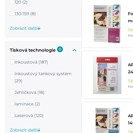
120 (2)
130-159 (8)
Fo
m
Zobrazit další
S
Kó
0
Tisková technologie
Inkoustová (187)
A
24
Inkoustový tankový systém
(29)
S
Kó
Jehličková (18)
laminace (2)
Laserová (120)
AR
14
Zobrazit další
S