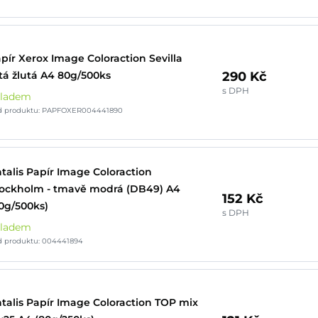
pír Xerox Image Coloraction Sevilla
290 Kč
tá žlutá A4 80g/500ks
s DPH
kladem
d produktu: PAPFOXER004441890
talis Papír Image Coloraction
ockholm - tmavě modrá (DB49) A4
152 Kč
0g/500ks)
s DPH
kladem
d produktu: 004441894
talis Papír Image Coloraction TOP mix