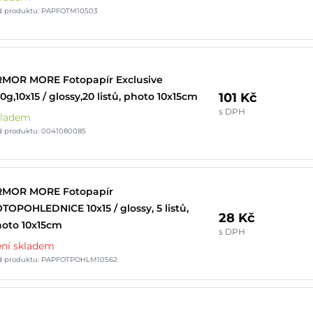
d produktu: PAPFOTM10503
MOR MORE Fotopapír Exclusive
101 Kč
0g,10x15 / glossy,20 listů, photo 10x15cm
s DPH
kladem
d produktu: 0041080085
RMOR MORE Fotopapír
TOPOHLEDNICE 10x15 / glossy, 5 listů,
28 Kč
oto 10x15cm
s DPH
ní skladem
d produktu: PAPFOTPOHLM10562