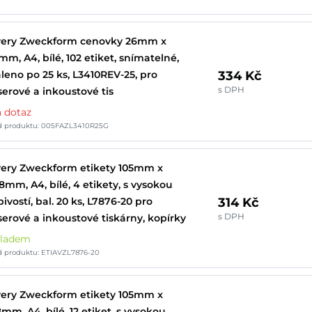
very Zweckform cenovky 26mm x
mm, A4, bílé, 102 etiket, snímatelné,
334 Kč
leno po 25 ks, L3410REV-25, pro
s DPH
serové a inkoustové tis
 dotaz
d produktu: 005FAZL3410R25G
ery Zweckform etikety 105mm x
8mm, A4, bílé, 4 etikety, s vysokou
314 Kč
pivostí, bal. 20 ks, L7876-20 pro
s DPH
serové a inkoustové tiskárny, kopírky
kladem
d produktu: ETIAVZL7876-20
ery Zweckform etikety 105mm x
mm, A4, bílé, 12 etiket, s vysokou