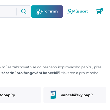
0
Pro firmy
Můj účet
ka může zahrnovat vše od běžného kopírovacího papíru, přes
u zásadní pro fungování kanceláří
, tiskáren a pro mnoho
topapíry
Kancelářský papír