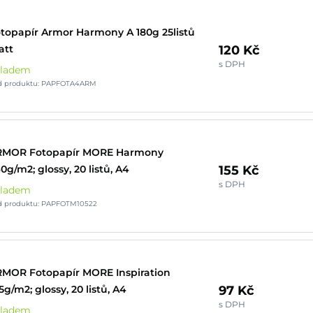
topapír Armor Harmony A 180g 25listů
120 Kč
att
s DPH
kladem
d produktu: PAPFOTA4ARM
RMOR Fotopapír MORE Harmony
155 Kč
0g/m2; glossy, 20 listů, A4
s DPH
kladem
d produktu: PAPFOTM10522
MOR Fotopapír MORE Inspiration
97 Kč
5g/m2; glossy, 20 listů, A4
s DPH
kladem