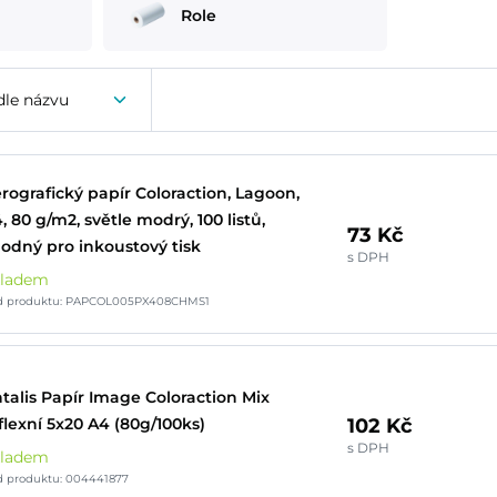
Role
dle názvu
rografický papír Coloraction, Lagoon,
, 80 g/m2, světle modrý, 100 listů,
73 Kč
odný pro inkoustový tisk
s DPH
kladem
d produktu: PAPCOL005PX408CHMS1
talis Papír Image Coloraction Mix
102 Kč
flexní 5x20 A4 (80g/100ks)
s DPH
kladem
d produktu: 004441877