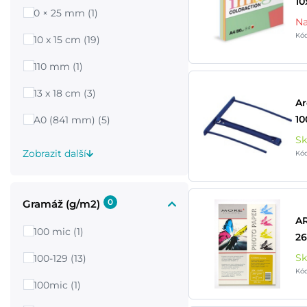
10
0 × 25 mm (1)
Na
Kó
10 x 15 cm (19)
110 mm (1)
13 x 18 cm (3)
Ar
10
A0 (841 mm) (5)
S
Zobrazit další
Kó
0
Gramáž (g/m2)
AR
100 mic (1)
26
S
100-129 (13)
Kó
100mic (1)