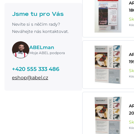
A
18
Jsme tu pro Vás
S
Nevíte si s něčím rady?
Kó
Neváhejte nás kontaktovat.
ABELman
Moje ABEL podpora
AR
19
+420 555 333 486
S
Kó
eshop@abel.cz
AR
20
S
Kó