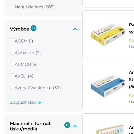
Není skladem (205)
Pa
0
Výrobce
sy
S
AGEM (1)
Kó
Alabaster (2)
ARMOR (9)
An
AVELI (4)
St
(8
Avery Zweckform (39)
S
Zobrazit další
Kó
Maximální formát
0
An
tisku/média