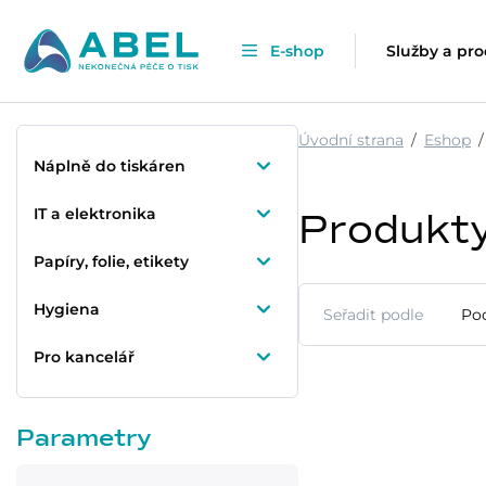
E-shop
Služby a pr
Úvodní strana
Eshop
Náplně do tiskáren
IT a elektronika
Produkt
Papíry, folie, etikety
Hygiena
Seřadit podle
Po
Pro kancelář
Parametry