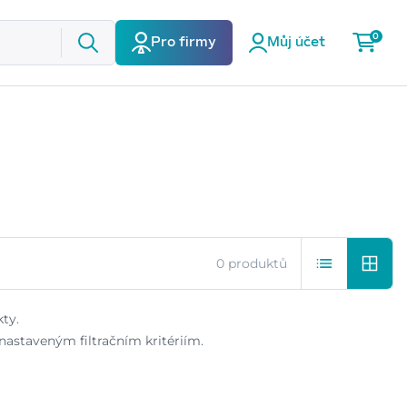
0
Pro firmy
Můj účet
0 produktů
ty.
astaveným filtračním kritériím.