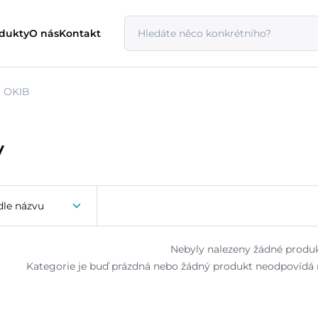
odukty
O nás
Kontakt
OKIB
y
dle názvu
Nebyly nalezeny žádné produk
Kategorie je buď prázdná nebo žádný produkt neodpovídá n