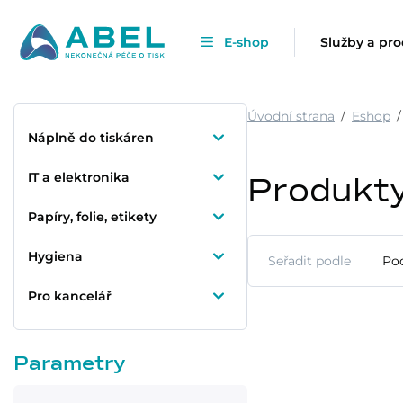
E-shop
Služby a pr
Úvodní strana
Eshop
Náplně do tiskáren
IT a elektronika
Produkt
Papíry, folie, etikety
Hygiena
Seřadit podle
Po
Pro kancelář
Parametry