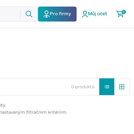
0
Pro firmy
Můj účet
0 produktů
ty.
astaveným filtračním kritériím.