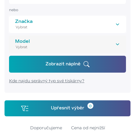
nebo
Značka
Model
Zobrazit náplně
Kde najdu správný typ své tiskárny?
0
Upřesnit výběr
Doporučujeme
Cena od nejnižší