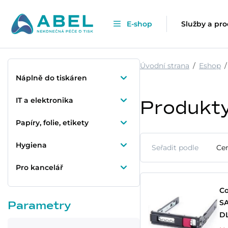
E-shop
Služby a pr
Úvodní strana
Eshop
Náplně do tiskáren
IT a elektronika
Produkt
Papíry, folie, etikety
Hygiena
Seřadit podle
Cen
Pro kancelář
Co
SA
Parametry
DL