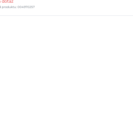
 dotaz
d produktu: 004970257