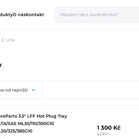
odukty
O nás
Kontakt
E Link
y
a od nejnižší
reParts 3.5" LFF Hot Plug Tray
TA/SAS ML30/110/350G10
1 300 Kč
20/325/385G10
s DPH