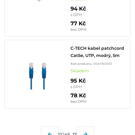
94 Kč
s DPH
77 Kč
bez DPH
C-TECH kabel patchcord
Cat5e, UTP, modrý, 5m
Kód produktu: 0041740013
Skladem
95 Kč
s DPH
78 Kč
bez DPH
1
2
3
4
5
...
17