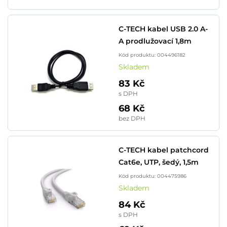
C-TECH kabel USB 2.0 A-
A prodlužovací 1,8m
Kód produktu: 004496182
Skladem
83 Kč
s DPH
68 Kč
bez DPH
C-TECH kabel patchcord
Cat6e, UTP, šedý, 1,5m
Kód produktu: 004475986
Skladem
84 Kč
s DPH