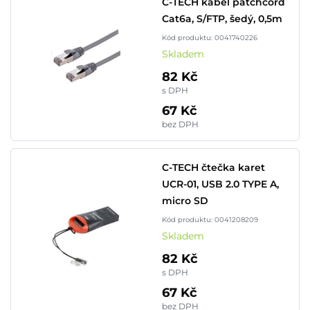
C-TECH kabel patchcord
Cat6a, S/FTP, šedý, 0,5m
Kód produktu: 0041740226
Skladem
82 Kč
s DPH
67 Kč
bez DPH
C-TECH čtečka karet
UCR-01, USB 2.0 TYPE A,
micro SD
Kód produktu: 0041208209
Skladem
82 Kč
s DPH
67 Kč
bez DPH