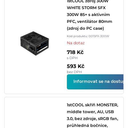
1stCOOL zdroj 300W
WHITE STORM SFX
300W 85+ s aktivnim
PFC, ventilátor 80mm
(zdroj do PC case)
Kód produktu: 001SFX-300W
Na dotaz
718 Kč
s DPH
593 Kč
bez DPH
Informovat se na dostupn
1stCOOL skříň MONSTER,
middle tower, AU, USB
3.0, bez zdroje, sRGB fan,
průhledná bočnice,