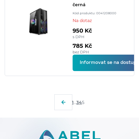
černá
Kód produktu: 0041208000
Na dotaz
950 Kč
s DPH
785 Kč
bez DPH
Informovat se na dostupn
1
...
3
4
5